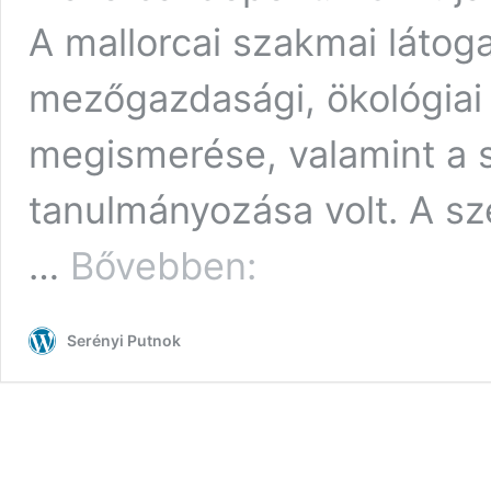
A mallorcai szakmai látog
mezőgazdasági, ökológiai 
megismerése, valamint a 
tanulmányozása volt. A sz
Északi
…
Bővebben:
ASzC
Serényi
Béla
Serényi Putnok
Mezőgazdasági
Technikum
és
Szakképző
Iskola,
Erasmus
+