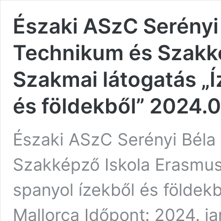
Északi ASzC Serény
Technikum és Szakké
Szakmai látogatás „Íz
és földekből” 2024.0
Északi ASzC Serényi Bél
Szakképző Iskola Erasmus 
spanyol ízekből és földek
Mallorca Időpont: 2024. ja