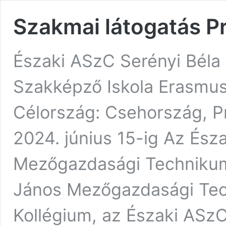
Szakmai látogatás P
Északi ASzC Serényi Bél
Szakképző Iskola Erasmus
Célország: Csehország, Pr
2024. június 15-ig Az Ész
Mezőgazdasági Technikum
János Mezőgazdasági Tec
Kollégium, az Északi ASz