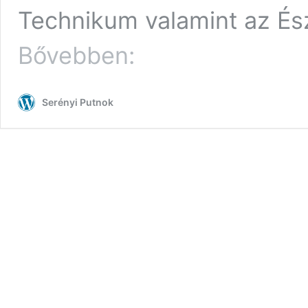
Technikum valamint az És
Szakmai
Bővebben:
látogatás
Prágában
2024.06.09-
Serényi Putnok
15.