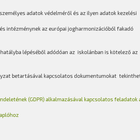
 személyes adatok védelméről és az ilyen adatok kezelési
és intézménynek az európai jogharmonizációból fakadó
 hatályba lépéséből adódóan az iskolánban is kötelező az
lyzat betartásával kapcsolatos dokumentumokat tekinthet
ndeletének (GDPR) alkalmazásával kapcsolatos feladatok 
naplóhoz