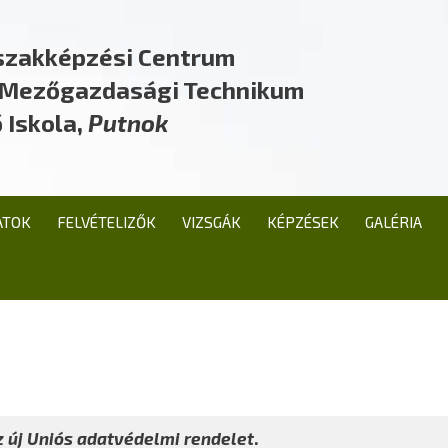
szakképzési Centrum
a Mezőgazdasági Technikum
 Iskola,
Putnok
ATOK
FELVÉTELIZŐK
VIZSGÁK
KÉPZÉSEK
GALÉRIA
z új Uniós adatvédelmi rendelet
.