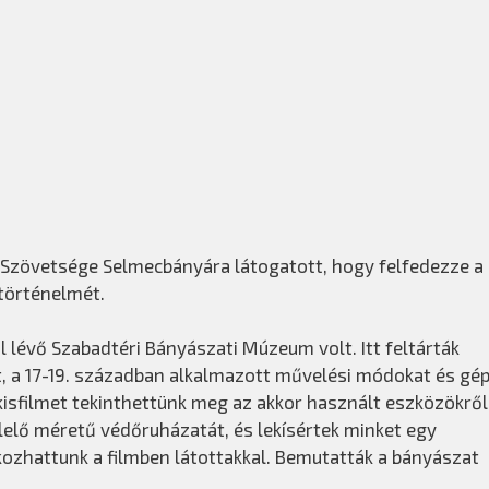
zi Szövetsége Selmecbányára látogatott, hogy felfedezze a
történelmét.
l lévő Szabadtéri Bányászati Múzeum volt. Itt feltárták
, a 17-19. században alkalmazott művelési módokat és gép
isfilmet tekinthettünk meg az akkor használt eszközökről
elő méretű védőruházatát, és lekísértek minket egy
kozhattunk a filmben látottakkal. Bemutatták a bányászat