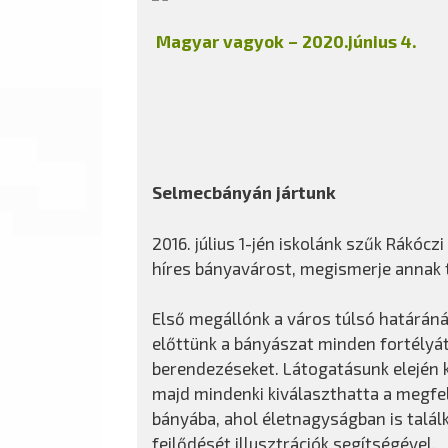
Magyar vagyok – 2020.június 4.
Selmecbányán jártunk
2016. július 1-jén iskolánk szűk Rákóc
híres bányavárost, megismerje annak 
Első megállónk a város túlsó határáná
előttünk a bányászat minden fortélyát
berendezéseket. Látogatásunk elején k
majd mindenki kiválaszthatta a megfel
bányába, ahol életnagyságban is talál
fejlődését illusztrációk segítségével.