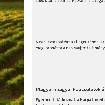
Ebéd után a selmeci Kálváriára látoga
A nap lezárásaként a Klinger tóhoz lát
megkoronázta a nap nyújtotta élmények
Magyar-magyar kapcsolatok é
Egerben találkoznak a Kárpát-mede