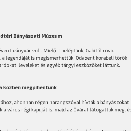
dtéri Bányászati Múzeum
ven Leányvár volt. Mielőtt beléptünk, Gabitól rövid
, a legendáját is megismerhettük. Odabent korabeli török
rdokat, leveleket és egyéb tárgyi eszközöket láttunk.
a közben megpihentünk
skához, ahonnan régen harangszóval hívták a bányászokat
 a város régi kapuját is, majd az Óvárat látogattuk meg, é