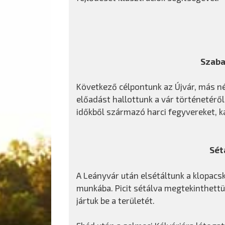
Szaba
Következő célpontunk az Újvár, más né
előadást hallottunk a vár történetéről
időkből származó harci fegyvereket, ka
Sét
A Leányvár után elsétáltunk a klopac
munkába. Picit sétálva megtekinthettük
jártuk be a területét.