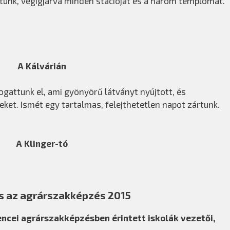
ttunk, végigjárva minden stációját és a három templomát.
A Kálvárián
ogattunk el, ami gyönyörű látványt nyújtott, és
et. Ismét egy tartalmas, felejthetetlen napot zártunk.
A Klinger-tó
s az agrárszakképzés 2015
ncei agrárszakképzésben érintett iskolák vezetői,