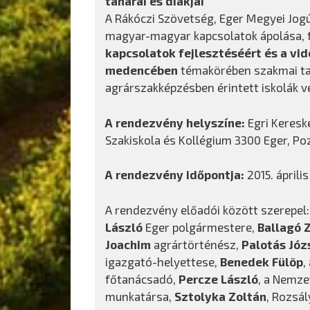
tanárai és diákjai
A Rákóczi Szövetség, Eger Megyei Jogú
magyar-magyar kapcsolatok ápolása, 
kapcsolatok fejlesztéséért és a vi
medencében
témakörében szakmai ta
agrárszakképzésben érintett iskolák vez
A rendezvény helyszíne:
Egri Keresk
Szakiskola és Kollégium 3300 Eger, Poz
A rendezvény időpontja:
2015. áprili
A rendezvény előadói között szerepel
László
Eger polgármestere,
Ballagó 
Joachim
agrártörténész,
Palotás Józ
igazgató-helyettese,
Benedek Fülöp
,
főtanácsadó,
Percze László
, a Nemze
munkatársa,
Sztolyka Zoltán
, Rozsá