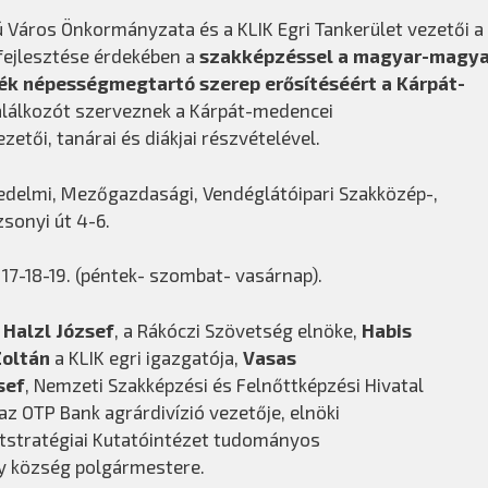
 Város Önkormányzata és a KLIK Egri Tankerület vezetői a
fejlesztése érdekében a
szakképzéssel a magyar-magya
dék népességmegtartó szerep erősítéséért a Kárpát-
lálkozót szerveznek a Kárpát-medencei
etői, tanárai és diákjai részvételével.
edelmi, Mezőgazdasági, Vendéglátóipari Szakközép-,
sonyi út 4-6.
s 17-18-19. (péntek- szombat- vasárnap).
:
Halzl József
, a Rákóczi Szövetség elnöke,
Habis
Zoltán
a KLIK egri igazgatója,
Vasas
sef
, Nemzeti Szakképzési és Felnőttképzési Hivatal
 az OTP Bank agrárdivízió vezetője, elnöki
tstratégiai Kutatóintézet tudományos
ly község polgármestere.