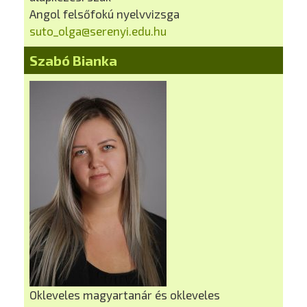
Angol felsőfokú nyelvvizsga
suto_olga@serenyi.edu.hu
Szabó Bianka
Okleveles magyartanár és okleveles