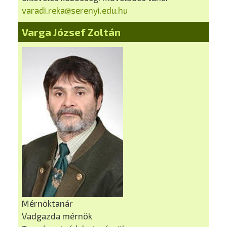
varadi.reka@serenyi.edu.hu
Varga József Zoltán
Mérnöktanár
Vadgazda mérnök