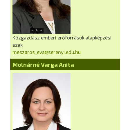
Közgazdász emberi erőforrások alapképzési
szak
meszaros_eva@serenyi.edu.hu
Molnárné Varga Anita