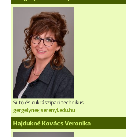
Sütő és cukrászipari technikus
gergelyne@serenyi.edu.hu
Hajdukné Kovács Veronika