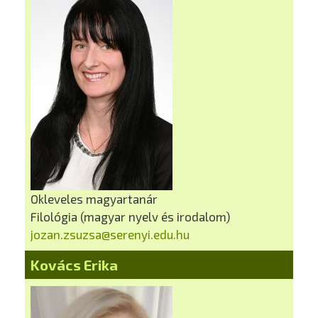
Okleveles magyartanár
Filológia (magyar nyelv és irodalom)
jozan.zsuzsa@serenyi.edu.hu
Kovács Erika