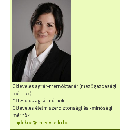
Okleveles agrár-mérnöktanár (mezőgazdasági
mérnök)
Okleveles agrármérnök
Okleveles élelmiszerbiztonsági és -minőségi
mérnök
hajdukne@serenyi.edu.hu