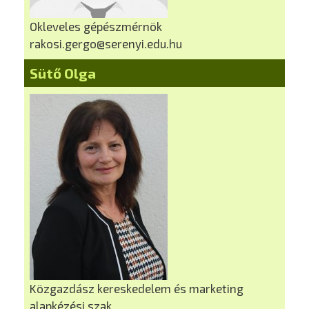
Okleveles gépészmérnök
rakosi.gergo@serenyi.edu.hu
Sütő Olga
Közgazdász kereskedelem és marketing
alapkézési szak