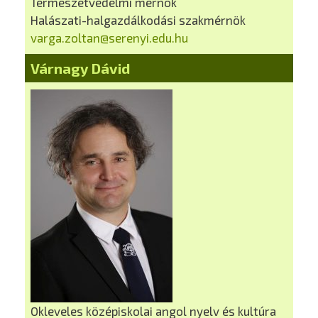
Természetvédelmi mérnök
Halászati-halgazdálkodási szakmérnök
varga.zoltan@serenyi.edu.hu
Várnagy Dávid
Okleveles középiskolai angol nyelv és kultúra