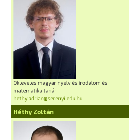
Okleveles magyar nyelv és irodalom és
matematika tanár
hethy.adrian@serenyi.edu.hu
Héthy Zoltán