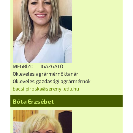
MEGBÍZOTT IGAZGATÓ
Okleveles agrármérnöktanár
Okleveles gazdasági agrármérnök
bacsi.piroska@serenyi.edu.hu
Bóta Erzsébet