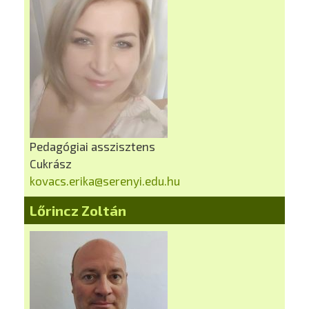
Pedagógiai asszisztens
Cukrász
kovacs.erika@serenyi.edu.hu
Lőrincz Zoltán