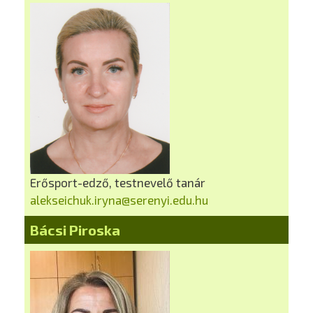
Erősport-edző, testnevelő tanár
alekseichuk.iryna@serenyi.edu.hu
Bácsi Piroska