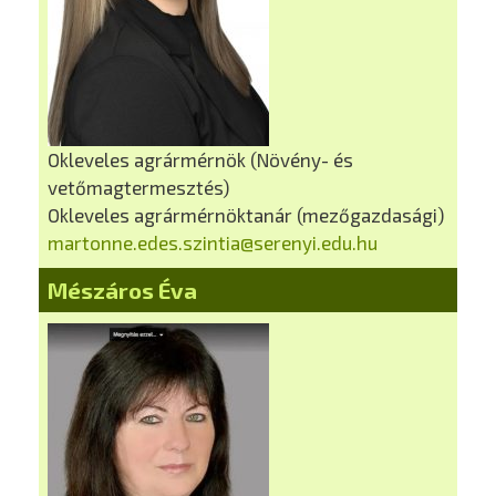
Okleveles agrármérnök (Növény- és
vetőmagtermesztés)
Okleveles agrármérnöktanár (mezőgazdasági)
martonne.edes.szintia@serenyi.edu.hu
Mészáros Éva