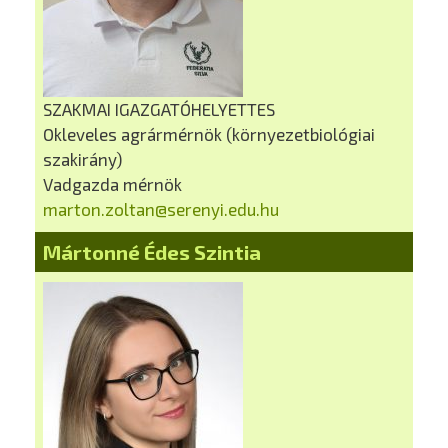
SZAKMAI IGAZGATÓHELYETTES
Okleveles agrármérnök (környezetbiológiai
szakirány)
Vadgazda mérnök
marton.zoltan@serenyi.edu.hu
Mártonné Édes Szintia