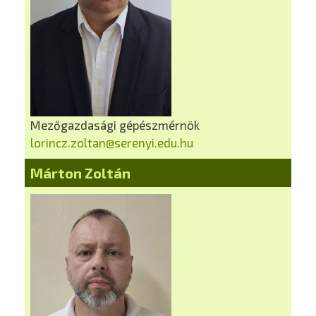
Mezőgazdasági gépészmérnök
lorincz.zoltan@serenyi.edu.hu
Márton Zoltán