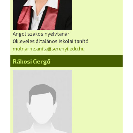
Angol szakos nyelvtanár
Okleveles általános iskolai tanító
molnarne.anita@serenyi.edu.hu
Rákosi Gergő