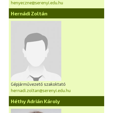
henyeczne@serenyi.edu.hu
Hernádi Zoltán
Gépjárművezető szakoktató
hernadi.zoltan@serenyi.edu.hu
Héthy Adrián Károly