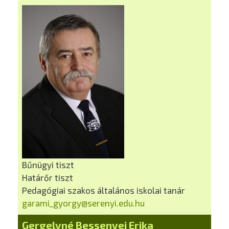
Bűnügyi tiszt
Határőr tiszt
Pedagógiai szakos általános iskolai tanár
garami_gyorgy@serenyi.edu.hu
Gergelyné Bessenyei Erika