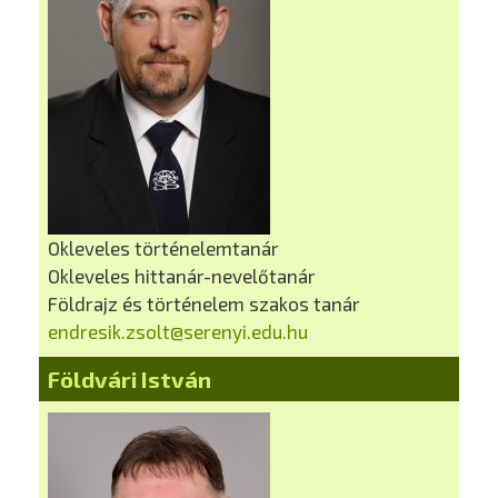
Okleveles történelemtanár
Okleveles hittanár-nevelőtanár
Földrajz és történelem szakos tanár
endresik.zsolt@serenyi.edu.hu
Földvári István