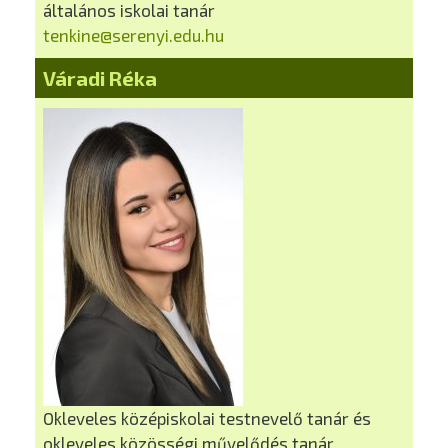
általános iskolai tanár
tenkine@serenyi.edu.hu
Váradi Réka
Okleveles középiskolai testnevelő tanár és
okleveles közösségi művelődés tanár