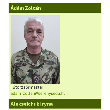
Ádám Zoltán
Főtörzsőrmester
adam_zoltan@serenyi.edu.hu
Alekseichuk Iryna