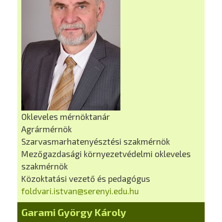
Okleveles mérnöktanár
Agrármérnök
Szarvasmarhatenyésztési szakmérnök
Mezőgazdasági környezetvédelmi okleveles
szakmérnök
Közoktatási vezető és pedagógus
foldvari.istvan@serenyi.edu.hu
Garami György Károly