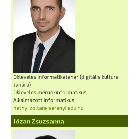
Okleveles informatikatanár (digitális kultúra
tanára)
Okleveles mérnökinformatikus
Alkalmazott informatikus
hethy_zoltan@serenyi.edu.hu
Józan Zsuzsanna