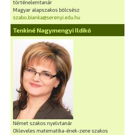
történelemtanár
Magyar alapszakos bölcsész
szabo.bianka@serenyi.edu.hu
Tenkiné Nagymengyi Ildikó
Német szakos nyelvtanár
Okleveles matematika-ének-zene szakos