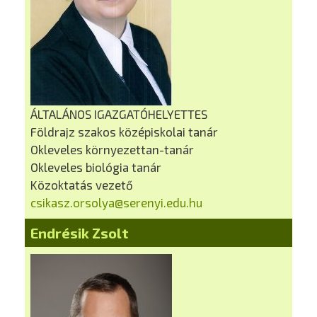
ÁLTALÁNOS IGAZGATÓHELYETTES
Földrajz szakos középiskolai tanár
Okleveles környezettan-tanár
Okleveles biológia tanár
Közoktatás vezető
csikasz.orsolya@serenyi.edu.hu
Endrésik Zsolt