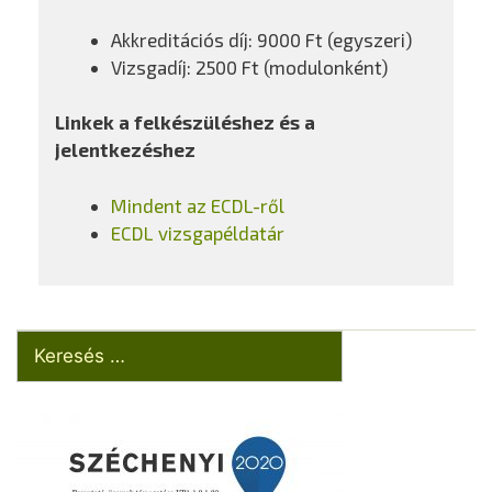
Akkreditációs díj: 9000 Ft (egyszeri)
Vizsgadíj: 2500 Ft (modulonként)
Linkek a felkészüléshez és a
jelentkezéshez
Mindent az ECDL-ről
ECDL vizsgapéldatár