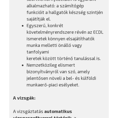
alkalmazható: a számítógép
funkcióit a hallgatók készség szintjén
sajátítják el.
Egyszerű, konkrét
követelményrendszere révén az ECDL
ismeretek könnyen elsajátíthatók
munka melletti önálló vagy
tanfolyami
keretek között történő tanulással is.
Nemzetközileg elismert
bizonyítványról van szó, amely
jelentősen növeli a bel- és külföldi
munkaerő-piaci esélyeket.
A vizsgák:
A vizsgáztatás
automatikus
vizsgaszoftverrel történik
, a