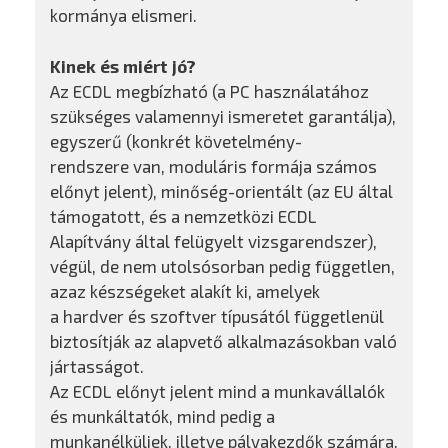
kormánya elismeri.
Kinek és miért jó?
Az ECDL megbízható (a PC használatához
szükséges valamennyi ismeretet garantálja),
egyszerű (konkrét követelmény-
rendszere van, moduláris formája számos
előnyt jelent), minőség-orientált (az EU által
támogatott, és a nemzetközi ECDL
Alapítvány által felügyelt vizsgarendszer),
végül, de nem utolsósorban pedig független,
azaz készségeket alakít ki, amelyek
a hardver és szoftver típusától függetlenül
biztosítják az alapvető alkalmazásokban való
jártasságot.
Az ECDL előnyt jelent mind a munkavállalók
és munkáltatók, mind pedig a
munkanélküliek, illetve pályakezdők számára.