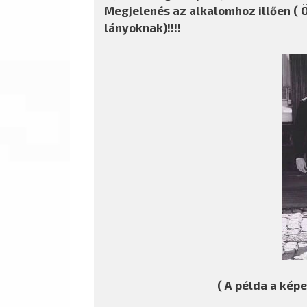
Megjelenés az alkalomhoz illően ( Öl
lányoknak)!!!!
( A példa a képe