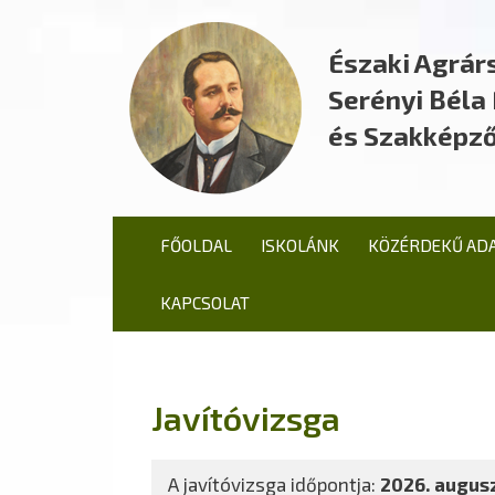
Északi Agrár
Serényi Bél
és Szakképző
FŐOLDAL
ISKOLÁNK
KÖZÉRDEKŰ AD
KAPCSOLAT
Javítóvizsga
A javítóvizsga időpontja:
2026. augusz