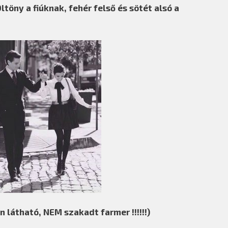
töny a fiúknak, fehér felső és sötét alsó a
n látható, NEM szakadt farmer !!!!!!)