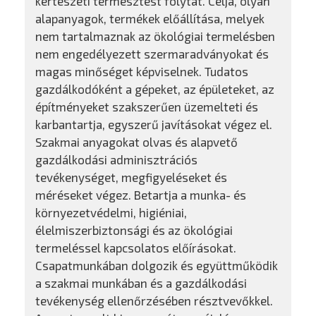
kertészeti termesztést folytat. Célja, olyan
alapanyagok, termékek előállítása, melyek
nem tartalmaznak az ökológiai termelésben
nem engedélyezett szermaradványokat és
magas minőséget képviselnek. Tudatos
gazdálkodóként a gépeket, az épületeket, az
építményeket szakszerűen üzemelteti és
karbantartja, egyszerű javításokat végez el.
Szakmai anyagokat olvas és alapvető
gazdálkodási adminisztrációs
tevékenységet, megfigyeléseket és
méréseket végez. Betartja a munka- és
környezetvédelmi, higiéniai,
élelmiszerbiztonsági és az ökológiai
termeléssel kapcsolatos előírásokat.
Csapatmunkában dolgozik és együttműködik
a szakmai munkában és a gazdálkodási
tevékenység ellenőrzésében résztvevőkkel.