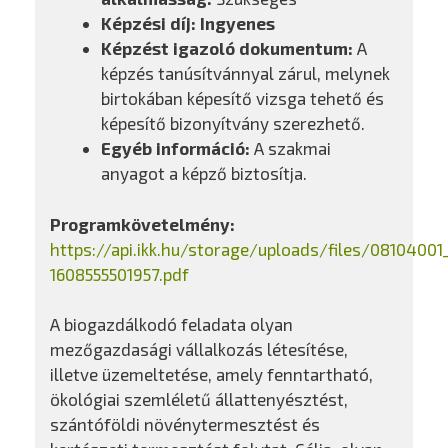
Képzési díj:
Ingyenes
Képzést igazoló dokumentum:
A
képzés tanúsítvánnyal zárul, melynek
birtokában képesítő vizsga tehető és
képesítő bizonyítvány szerezhető.
Egyéb információ:
A szakmai
anyagot a képző biztosítja.
Programkövetelmény:
https://api.ikk.hu/storage/uploads/files/08104001
1608555501957.pdf
A biogazdálkodó feladata olyan
mezőgazdasági vállalkozás létesítése,
illetve üzemeltetése, amely fenntartható,
ökológiai szemléletű állattenyésztést,
szántóföldi növénytermesztést és