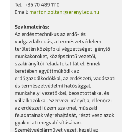
Tel.: +36 70 489 1110
Email:
marton.zoltan@serenyi.edu.hu
Szakmaleírás:
Az erdésztechnikus az erdő- és
vadgazdálkodás, a természetvédelem
területén középfokú végzettséget igénylő
munkaköröket, középszintű vezetői,
szakirányítói feladatokat lát el. Ennek
keretében együttműködik az
erdőgazdálkodókkal, az erdészeti, vadászati
és természetvédelmi hatósággal,
munkahelyi vezetőkkel, beosztottakkal és
vállalkozókkal. Szervezi, irányítja, ellenőrzi
az erdészeti üzem szakmai, műszaki
feladatainak végrehajtását, részt vesz azok
gyakorlati megvalósításában.
Személygépjárművet vezet, kezeli az