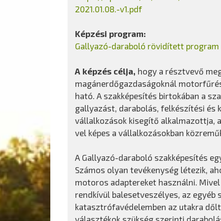
2021.01.08.-v1.pdf
Képzési program:
Gallyazó-daraboló rövidített program
A képzés célja,
hogy a résztvevő megs
magánerdőgazdaságoknál motorfűréss
ható. A szakképesítés birtokában a s
gallyazást, darabolás, felkészítési és
vállalkozások kisegítő alkalmazottja,
vel képes a vállalkozásokban közremű
A Gallyazó-daraboló szakképesítés egy
Számos olyan tevékenység létezik, ah
motoros adaptereket használni. Mivel
rendkívül balesetveszélyes, az egyéb 
katasztrófavédelemben az utakra dőlt
választékok szükség szerinti darabolá