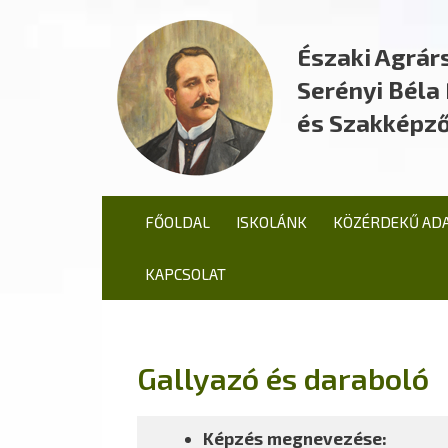
Északi Agrár
Serényi Bél
és Szakképző
FŐOLDAL
ISKOLÁNK
KÖZÉRDEKŰ AD
KAPCSOLAT
Gallyazó és daraboló
Képzés megnevezése: