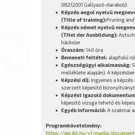
08212001 Gallyazó-daraboló
Képzés angol nyelvű megnev
(Title of training):
Pruning and
Képzés német nyelvű megne
(Titel der Ausbildung):
Astsch
häcksler
Óraszám:
140 óra
Bemeneti feltétel:
alapfokú is
Egészségügyi alkalmasság:
S
melléklete alapján). A képzésbe
Képzési díj:
Ingyenes a képzés a
szerzett képesítő bizonyítványt
Képzést igazoló dokumentu
képesítő vizsga tehető és képes
Egyéb információ:
A szakmai an
Programkövetelmény:
https://api.ikk.hu/v1/media/docum