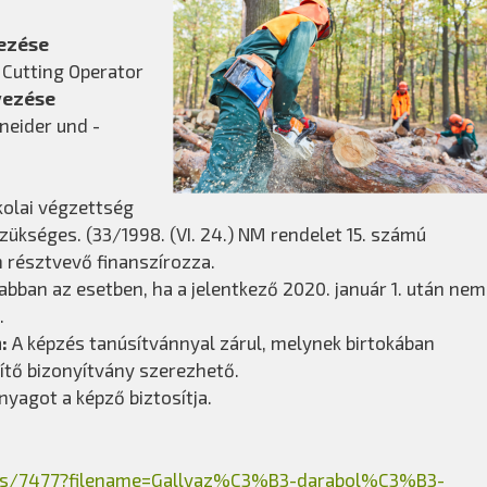
ezése
 Cutting Operator
vezése
neider und -
kolai végzettség
zükséges. (33/1998. (VI. 24.) NM rendelet 15. számú
n résztvevő finanszírozza.
bban az esetben, ha a jelentkező 2020. január 1. után nem
.
m:
A képzés tanúsítvánnyal zárul, melynek birtokában
ítő bizonyítvány szerezhető.
yagot a képző biztosítja.
ents/7477?filename=Gallyaz%C3%B3-darabol%C3%B3-