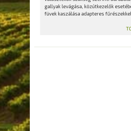
gallyak levágása, közútkezelők esetéb
füvek kaszálása adapteres fűrészekkel
T