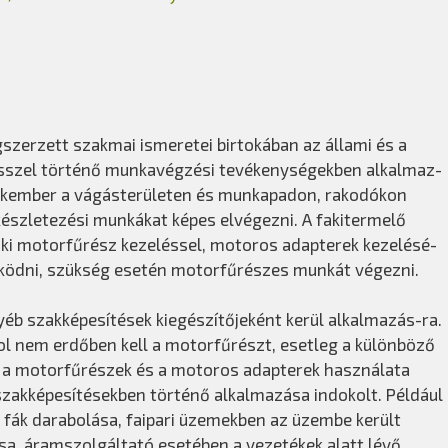
zerzett szakmai ismeretei birtokában az állami és a
zel történő munkavégzési tevékenységekben alkalmaz-
zakember a vágásterületen és munkapadon, rakodókon
 készletezési munkákat képes elvégezni. A fakitermelő
 aki motorfűrész kezeléssel, motoros adapterek kezelésé-
ködni, szükség esetén motorfűrészes munkát végezni.
éb szakképesítések kiegészítőjeként kerül alkalmazás-ra.
ol nem erdőben kell a motorfűrészt, esetleg a különböző
 a motorfűrészek és a motoros adapterek használata
szakképesítésekben történő alkalmazása indokolt. Például
 fák darabolása, faipari üzemekben az üzembe került
sa, áramszolgáltató esetében a vezetékek alatt lévő