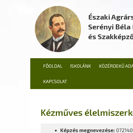
Északi Agrár
Serényi Bél
és Szakképző
FŐOLDAL
ISKOLÁNK
KÖZÉRDEKŰ AD
KAPCSOLAT
Kézműves élelmiszerk
Képzés megnevezése:
072140