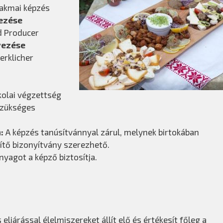
akmai képzés
ezése
d Producer
vezése
rklicher
kolai végzettség
zükséges
m:
A képzés tanúsítvánnyal zárul, melynek birtokában
ítő bizonyítvány szerezhető.
yagot a képző biztosítja.
járással élelmiszereket állít elő és értékesít főleg a