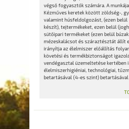
végső fogyasztók számára. A munkája 
Kézműves keretek között zöldség-, gyü
valamint húsfeldolgozást, (ezen belül 
készít), tejtermékeket, ezen belül (joghu
sütőipari termékeket (ezen belül búza
mézeskalácsot és száraztésztát állít 
irányítja az élelmiszer előállítás fo
követési és termékbiztonságot igazol
vendégasztal üzemeltetése kertében i
élelmiszerhigiéniai, technológiai, tű
betartásával (4-es szint) betartásával
T