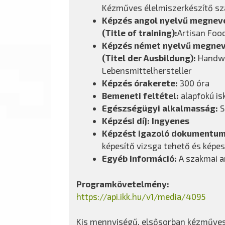
Kézműves élelmiszerkészítő sz
Képzés angol nyelvű megnev
(Title of training):
Artisan Foo
Képzés német nyelvű megne
(Titel der Ausbildung):
Handwe
Lebensmittelhersteller
Képzés órakerete:
300 óra
Bemeneti feltétel:
alapfokú is
Egészségügyi alkalmasság:
S
Képzési díj:
Ingyenes
Képzést igazoló dokumentu
képesítő vizsga tehető és képes
Egyéb információ:
A szakmai an
Programkövetelmény:
https://api.ikk.hu/v1/media/4095
Kis mennyiségű, elsősorban kézműves el