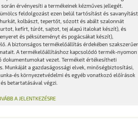
során érvényesíti a termékeinek kézműves jellegét.
mölcs feldolgozást ezen belül tartósítást és savanyítást
hurkát, kolbászt, tepertőt, sózott és abált szalonnát
rtot, kefírt, túrót, sajtot, tej alapú italokat készít), és
kenyeret és péksüteményt és pogácsákat készít),
elő. A biztonságos termékelőállítás érdekében szakszerűe
lyamatait. A termékelőállításhoz kapcsolódó termék-nyomon
ó dokumentumokat vezet. Termékeit értékesítheti
s. Munkáját a gazdaságossági elvek, minőségbiztosítási,
zmunka-és környezetvédelmi és egyéb vonatkozó előírások
 és betartatásával végzi.
OVÁBB A JELENTKEZÉSRE