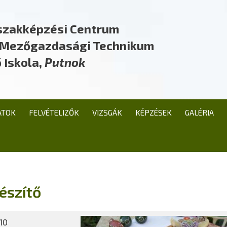
szakképzési Centrum
a Mezőgazdasági Technikum
 Iskola,
Putnok
ATOK
FELVÉTELIZŐK
VIZSGÁK
KÉPZÉSEK
GALÉRIA
észítő
10