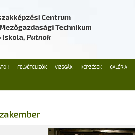
szakképzési Centrum
a Mezőgazdasági Technikum
 Iskola,
Putnok
ATOK
FELVÉTELIZŐK
VIZSGÁK
KÉPZÉSEK
GALÉRIA
 szakember