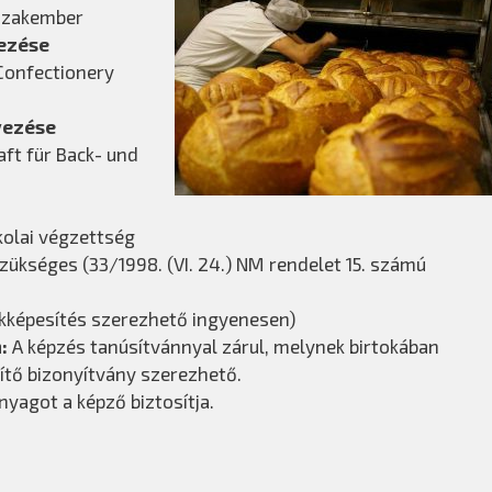
 szakember
ezése
Confectionery
vezése
ft für Back- und
kolai végzettség
zükséges (33/1998. (VI. 24.) NM rendelet 15. számú
akképesítés szerezhető ingyenesen)
m:
A képzés tanúsítvánnyal zárul, melynek birtokában
ítő bizonyítvány szerezhető.
yagot a képző biztosítja.