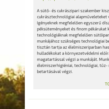
A sütő- és cukrászipari szakember kis
cukrásztechnológiai alapműveleteket v
Igényeknek megfelelően egyszerű dísz
péksüteményeket és finom pékárukat k
technológiáknak megfelelően sütőipari
munkájához szükséges technológiai ber
tisztán tartja az élelmiszeriparban ha
hulladékokat a környezetvédelmi előí
magatartással végzi a munkáját. Munk
élelmiszerhigiéniai, technológiai, tű
betartásával végzi.
T