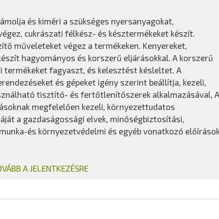
zámolja és kiméri a szükséges nyersanyagokat,
égez, cukrászati félkész- és késztermékeket készít.
ítő műveleteket végez a termékeken. Kenyereket,
észít hagyományos és korszerű eljárásokkal. A korszerű
 termékeket fagyaszt, és kelesztést késleltet. A
endezéseket és gépeket igény szerint beállítja, kezeli,
sználható tisztító- és fertőtlenítőszerek alkalmazásával, 
rásoknak megfelelően kezeli, környezettudatos
áját a gazdaságossági elvek, minőségbiztosítási,
z- munka-és környezetvédelmi és egyéb vonatkozó előíráso
OVÁBB A JELENTKEZÉSRE