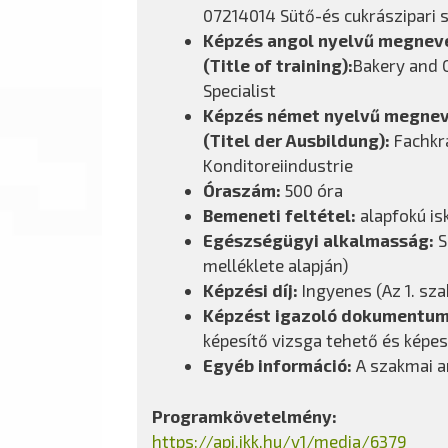
07214014 Sütő-és cukrászipari
Képzés angol nyelvű megnev
(Title of training):
Bakery and 
Specialist
Képzés német nyelvű megne
(Titel der Ausbildung):
Fachkra
Konditoreiindustrie
Óraszám:
500 óra
Bemeneti feltétel:
alapfokú is
Egészségügyi alkalmasság:
S
melléklete alapján)
Képzési díj:
Ingyenes (Az 1. sz
Képzést igazoló dokumentu
képesítő vizsga tehető és képes
Egyéb információ:
A szakmai an
Programkövetelmény:
https://api.ikk.hu/v1/media/6379