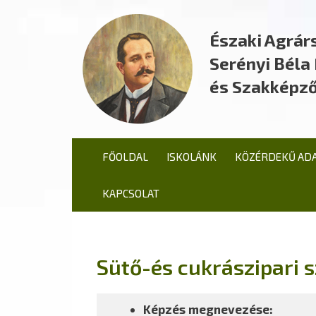
Északi Agrár
Serényi Bél
és Szakképző
FŐOLDAL
ISKOLÁNK
KÖZÉRDEKŰ AD
KAPCSOLAT
Sütő-és cukrászipari
Képzés megnevezése: